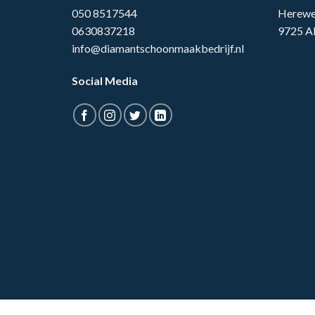
050 8517544
Herewe
0630837218
9725 A
info@diamantschoonmaakbedrijf.nl
Social Media