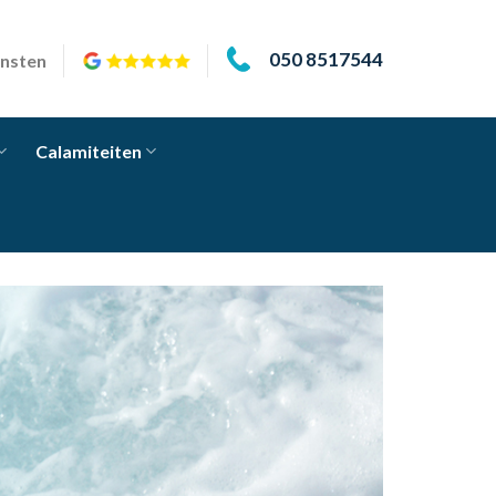
050 8517544
ensten
Calamiteiten