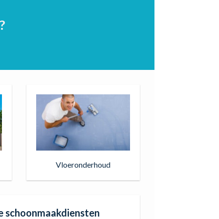
?
Vloeronderhoud
he schoonmaakdiensten