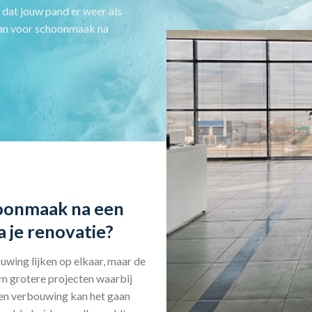
 dat jouw pand er weer als
 aan voor schoonmaak na
hoonmaak na een
 je renovatie?
ing lijken op elkaar, maar de
om grotere projecten waarbij
een verbouwing kan het gaan