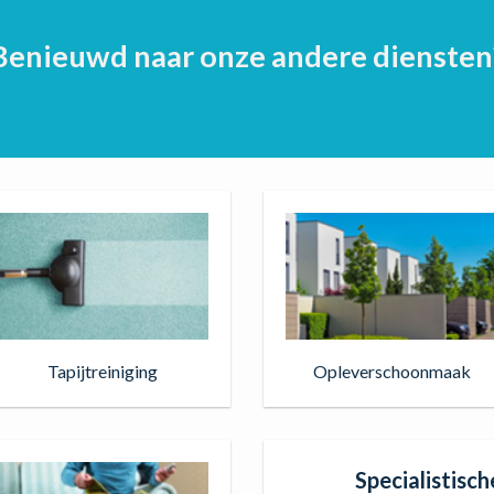
Benieuwd naar onze andere diensten
Tapijtreiniging
Opleverschoonmaak
Specialistisc