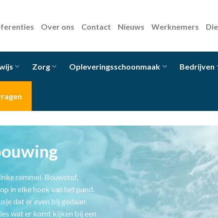
ferenties
Over ons
Contact
Nieuws
Werknemers
Di
wijs
Zorg
Opleveringsschoonmaak
Bedrijven
vragen
bouwing
linke rommel. Bouwstof,
 op in elke hoek van het pand.
sje dat er even bij gedaan
s wat er komt kijken bij een