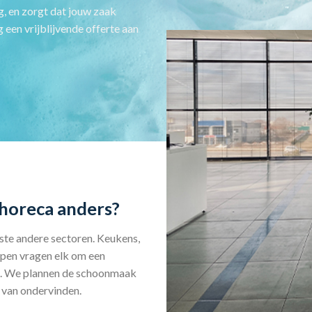
, en zorgt dat jouw zaak
een vrijblijvende offerte aan
horeca anders?
este andere sectoren. Keukens,
epen vragen elk om een
ne. We plannen de schoonmaak
r van ondervinden.