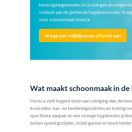
horecagelegenheden in Groningen en omgeving
voldoet aan de geldende hygiënenormen. Vraag 
voor schoonmaak horeca.
Vraag een vrijblijvende offerte aan
Wat maakt schoonmaak in de 
Horeca stelt hogere eisen aan reiniging dan de me
koelcellen, bar- en bedieningsruimtes en toiletgro
specifieke aanpak en een strenge hygiënediscipli
buiten openingstijden, zodat gasten er nooit hinde